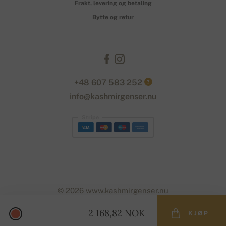
Frakt, levering og betaling
Bytte og retur
+48 607 583 252
?
info@kashmirgenser.nu
Stripe
© 2026 www.kashmirgenser.nu
2 168,82 NOK
KJØP
Designed with
by
naum
. | Powered by
Simplia.cz
.