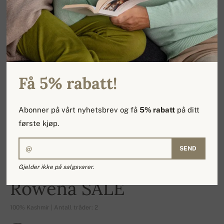
Få 5% rabatt!
Abonner på vårt nyhetsbrev og få
5% rabatt
på ditt
første kjøp.
SEND
Gjelder ikke på salgsvarer.
-14%
Rowena SALE
100% Kashmir | Antall tråder: 2