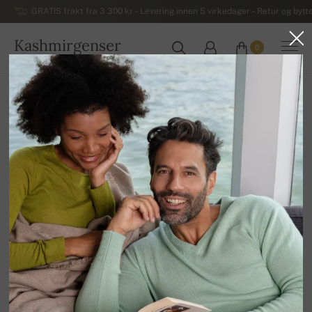
GRATIS frakt fra 3 300 kr – Levering innen 5 virkedager – Retur og bytte
Kashmirgenser
0
NORGE
Hjem
Salg