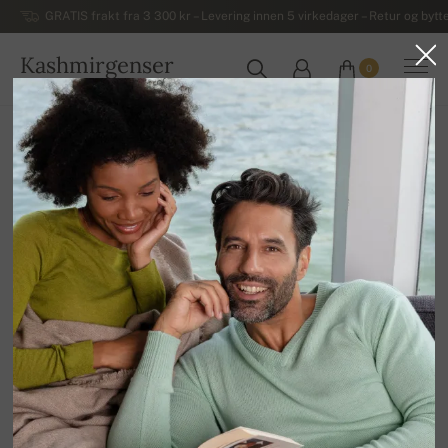
GRATIS frakt fra 3 300 kr – Levering innen 5 virkedager – Retur og bytte
Kashmirgenser
0
NORGE
Hjem
Salg