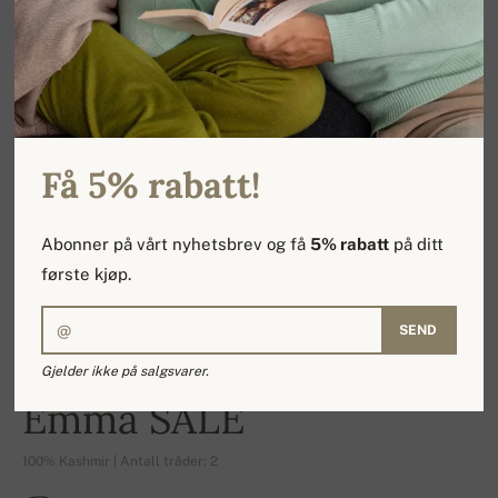
Få 5% rabatt!
Abonner på vårt nyhetsbrev og få
5% rabatt
på ditt
første kjøp.
SEND
Gjelder ikke på salgsvarer.
-18%
Emma SALE
100% Kashmir | Antall tråder: 2