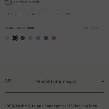
Størrelsestabell
XS
S
M
L
3XL
4XL
TILGJENGELIGE FARGER
På lager
Produktinformasjon
100% kashmir, tolags. Damegenser i V-hals og liten