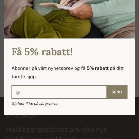
Vi tilby 100 % kashmir
Håndlaget i Nepal
Størrelser fra XS til XXXXL
Rask levering
Få 5% rabatt!
Abonner på vårt nyhetsbrev og få
5% rabatt
på ditt
første kjøp.
Raskt bytte av produkter
SEND
Gjelder ikke på salgsvarer.
NYHETSBREV
Hold deg oppdatert om våre nye
kolleksjoner, ryddesalg og andre