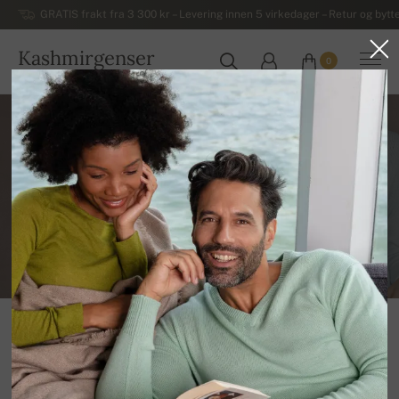
GRATIS frakt fra 3 300 kr – Levering innen 5 virkedager – Retur og bytte
Kashmirgenser
0
NORGE
souhlasím se zpracováním
osobních údajů