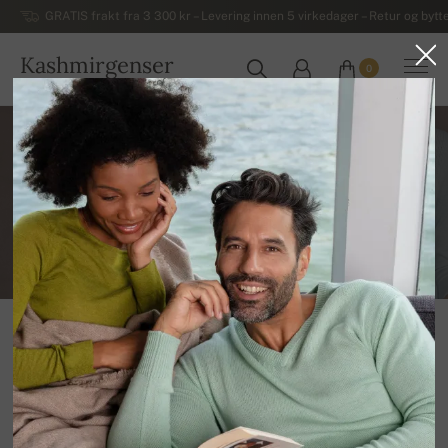
GRATIS frakt fra 3 300 kr – Levering innen 5 virkedager – Retur og bytte
Kashmirgenser
0
NORGE
Kontakt
Produktet blir sendt med post (A prioritet) fra et lager i
Slovakia. Leveringen tar noen arbeidsdager. Betaling
for bestillingen kan du gjøre med kredittkort etter at
du er ferdig med å sende bestillingen eller med