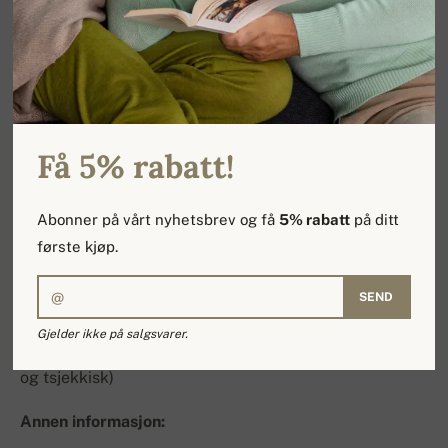
internasjonal overføring til en slovakisk konto. Du kan
også betale gjennom PayPal.
Daglig leder:
Peter Greša
L. Podjavorinskej 34
Få 5% rabatt!
Nitra, 94901
Slovakisk Republik
Abonner på vårt nyhetsbrev og få
5% rabatt
på ditt
første kjøp.
Kontakt:
SEND
E-post:
info@kashmirgenser.nu
Gjelder ikke på salgsvarer.
Mobil: +48 607 583 252 (vi snakker engelsk, slovakisk
og tsjekkisk)
Annen informasjon: