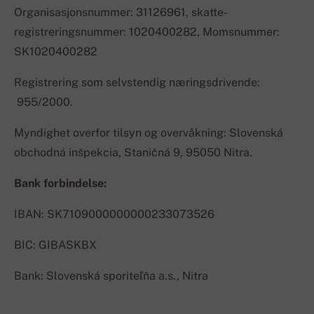
Organisasjonsnummer: 31126961, skatte-
registreringsnummer: 1020400282, Momsnummer:
SK1020400282
Registrering som selvstendig næringsdrivende:
955/2000.
Myndighet overfor tilsyn og overvåkning: Slovenská
obchodná inšpekcia, Staničná 9, 95050 Nitra.
Bank forbindelse:
IBAN: SK7109000000000233073526
BIC: GIBASKBX
Bank: Slovenská sporiteľňa a.s., Nitra