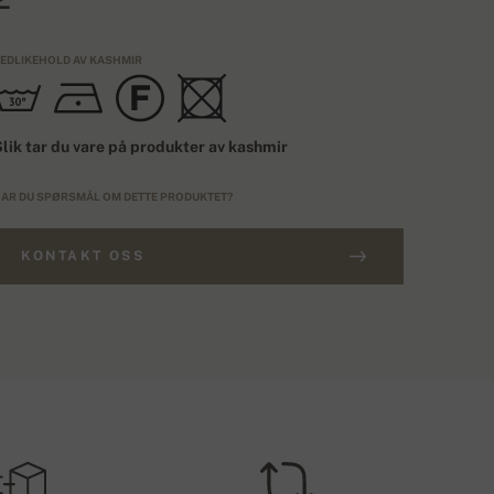
EDLIKEHOLD AV KASHMIR
lik tar du vare på produkter av kashmir
AR DU SPØRSMÅL OM DETTE PRODUKTET?
KONTAKT OSS
RDRE OVER 3 300 KR
TØRRELSESTYPE
Gratis levering
EU
RAKTKOSTNADER – KORTBETALING