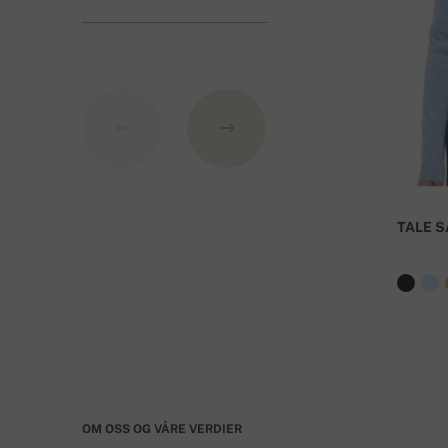
BIC: GIBASKBX
Bank: Slovenská sporiteľňa a.s., Nitra
Som KID kan du bruke bestillingsnummer.
TALE S
OM OSS OG VÅRE VERDIER