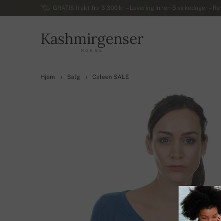
GRATIS frakt fra 3 300 kr – Levering innen 5 virkedager – Ret
Kashmirgenser
NORGE
Hjem
Salg
Caleen SALE