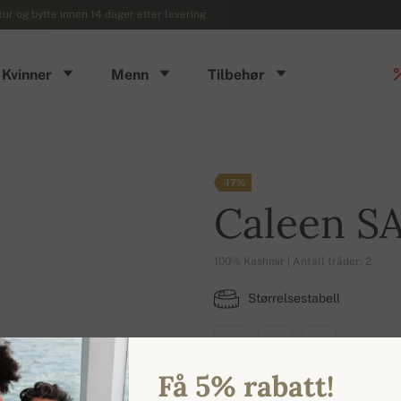
ur og bytte innen 14 dager etter levering
Kvinner
Menn
Tilbehør
-17%
Caleen S
100% Kashmir | Antall tråder: 2
Størrelsestabell
M
L
4XL
Få 5% rabatt!
TILGJENGELIGE FARGER