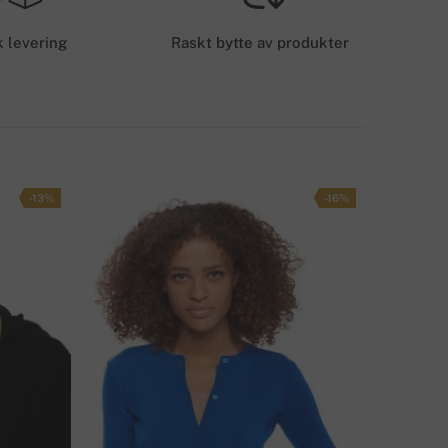
65 kr
 levering
Raskt bytte av produkter
EVERINGSMETODER
-13%
-16%
AR DU SPØRSMÅL OM DETTE PRODUKTET?
KONTAKT OSS