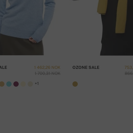
ALE
1 462,26 NOK
OZONE SALE
753
1 700,31 NOK
866
+1