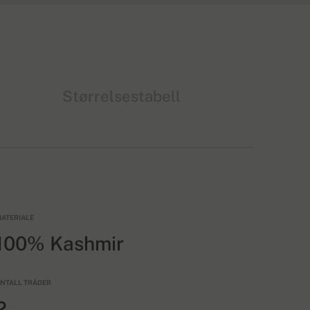
Størrelsestabell
ATERIALE
100% Kashmir
NTALL TRÅDER
2