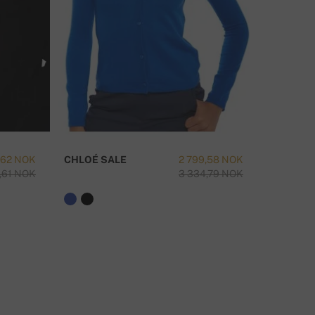
,62 NOK
CHLOÉ SALE
2 799,58 NOK
TAIPEI-
,61 NOK
3 334,79 NOK