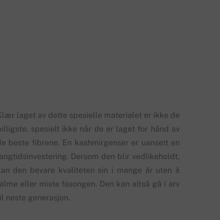
lær laget av dette spesielle materialet er ikke de
illigste, spesielt ikke når de er laget for hånd av
de beste fibrene. En kashmirgenser er uansett en
langtidsinvestering. Dersom den blir vedlikeholdt,
kan den bevare kvaliteten sin i mange år uten å
falme eller miste fasongen. Den kan altså gå i arv
il neste generasjon.