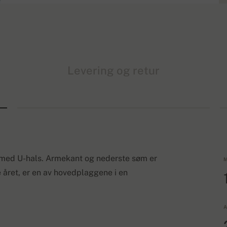
Levering og retur
 med U-hals. Armekant og nederste søm er
M
 året, er en av hovedplaggene i en
A