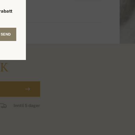
rabatt
SEND
OK
Inntil 5 dager