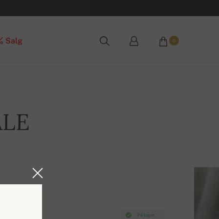
Salg
0
ALE
På lager