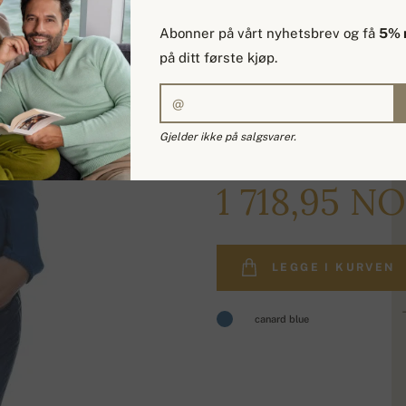
Abonner på vårt nyhetsbrev og få
5% 
på ditt første kjøp.
Gjelder ikke på salgsvarer.
2 073,28 NOK
1 718,95 N
LEGGE I KURVEN
canard blue