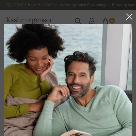
GRATIS frakt fra 3 300 kr – Levering innen 5 virkedager – Retur og bytte
Kashmirgenser
0
NORGE
Hjem
Salg