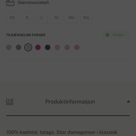
Størrelsestabell
XS
S
L
XL
2XL
3XL
TILGJENGELIGE FARGER
På lager
Produktinformasjon
100% kashmir, tolags. Stor damegenser i klassisk