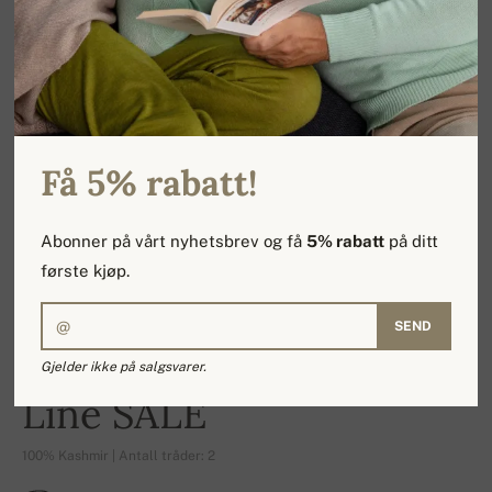
Få 5% rabatt!
Abonner på vårt nyhetsbrev og få
5% rabatt
på ditt
første kjøp.
SEND
Gjelder ikke på salgsvarer.
-17%
Line SALE
100% Kashmir | Antall tråder: 2