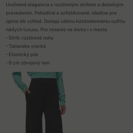
Uvoľnená elegancia s rozšíreným strihom a detailným
prevedením. Pohodlné a sofistikované, ideálne pre
úplne šik vzhľad. Dodajú vášmu každodennému outfitu
nádych luxusu. Pre nosenie na doma i v meste.
• Strih: rozšírené nohy
• Talianske vrecká
• Elastický pás
• 9 cm zdvojený lem