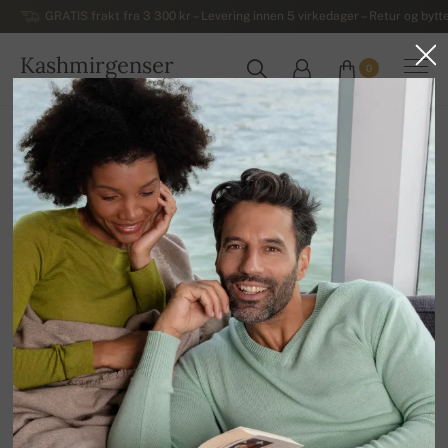
GRATIS frakt fra 3 300 kr – Levering innen 5 virkedager – Retur og bytte
Kashmirgenser
0
NORGE
Hjem
Salg
DAMEGENSERE