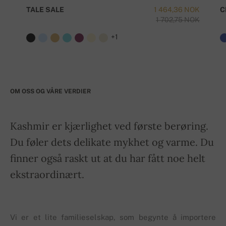
TALE SALE
1 464,36 NOK
C
1 702,75 NOK
+1
OM OSS OG VÅRE VERDIER
Kashmir er kjærlighet ved første berøring.
Du føler dets delikate mykhet og varme. Du
finner også raskt ut at du har fått noe helt
ekstraordinært.
Vi er et lite familieselskap, som begynte å importere