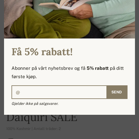
Få 5% rabatt!
Abonner på vårt nyhetsbrev og få
5% rabatt
på ditt
første kjøp.
SEND
Gjelder ikke på salgsvarer.
-16%
Daiquiri SALE
100% Kashmir | Antall tråder: 2