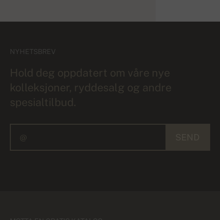
NYHETSBREV
Hold deg oppdatert om våre nye
kolleksjoner, ryddesalg og andre
spesialtilbud.
SEND