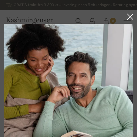
GRATIS frakt fra 3 300 kr – Levering innen 5 virkedager – Retur og bytte
Kashmirgenser
0
NORGE
Hjem
Salg
DAMEGENSERE