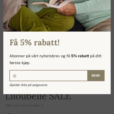
Få 5% rabatt!
Abonner på vårt nyhetsbrev og få
5% rabatt
på ditt
første kjøp.
SEND
Gjelder ikke på salgsvarer.
-16%
Liloubelle SALE
100% Jak | Antall tråder: 2