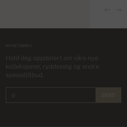
NYHETSBREV
Hold deg oppdatert om våre nye
kolleksjoner, ryddesalg og andre
spesialtilbud.
SEND