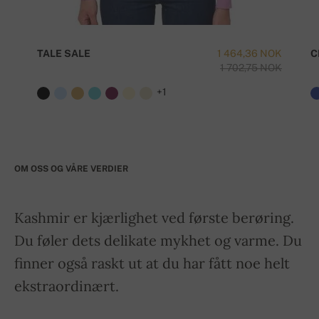
TALE SALE
1 464,36 NOK
C
1 702,75 NOK
+1
OM OSS OG VÅRE VERDIER
Kashmir er kjærlighet ved første berøring.
Du føler dets delikate mykhet og varme. Du
finner også raskt ut at du har fått noe helt
ekstraordinært.