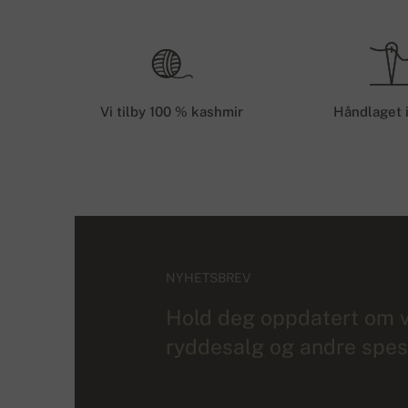
Vi tilby 100 % kashmir
Håndlaget 
NYHETSBREV
Hold deg oppdatert om v
ryddesalg og andre spesi