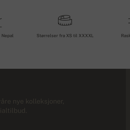
i Nepal
Størrelser fra XS til XXXXL
Rask
åre nye kolleksjoner,
altilbud.