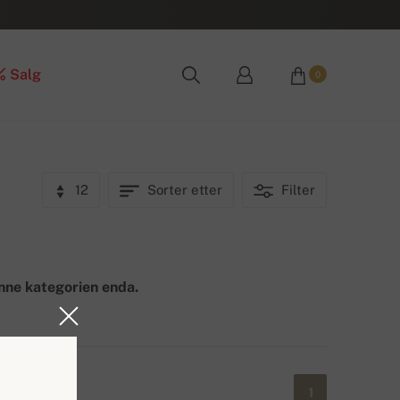
Salg
0
12
Sorter etter
Filter
nne kategorien enda.
1