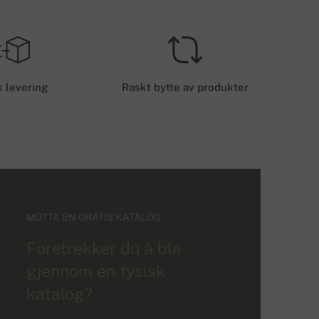
 levering
Raskt bytte av produkter
MOTTA EN GRATIS KATALOG
Foretrekker du å bla
gjennom en fysisk
katalog?