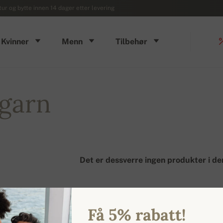
ur og bytte innen 14 dager etter levering
Kvinner
Menn
Tilbehør
-garn
Det er dessverre ingen produkter i de
Få 5% rabatt!
MEN: 0 PRODUKTER / 1 SIDER