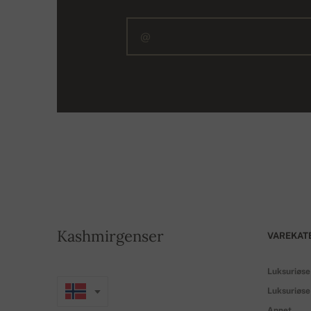
Kashmirgenser
VAREKAT
Luksuriøse
Luksuriøse
Annet