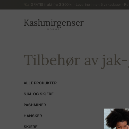
GRATIS frakt fra 3 300 kr – Levering innen 5 virkedager – Ret
Kashmirgenser
NORGE
Tilbehør av jak
ALLE PRODUKTER
SJAL OG SKJERF
PASHMINER
HANSKER
TIL SAM
SKJERF