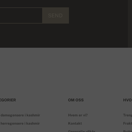
SEND
EGORIER
OM OSS
HVO
 damegensere i kashmir
Hvem er vi?
Treng
 herregensere i kashmir
Kontakt
Frakt
Generelle vilkår
Bytte