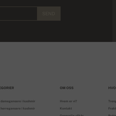
SEND
EGORIER
OM OSS
HVO
 damegensere i kashmir
Hvem er vi?
Treng
 herregensere i kashmir
Kontakt
Frakt
Generelle vilkår
Bytte