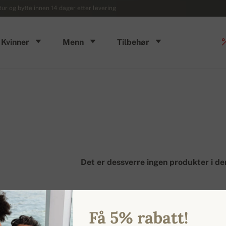
ur og bytte innen 14 dager etter levering
Kvinner
Menn
Tilbehør
Det er dessverre ingen produkter i de
Få 5% rabatt!
MEN: 0 PRODUKTER / 1 SIDER