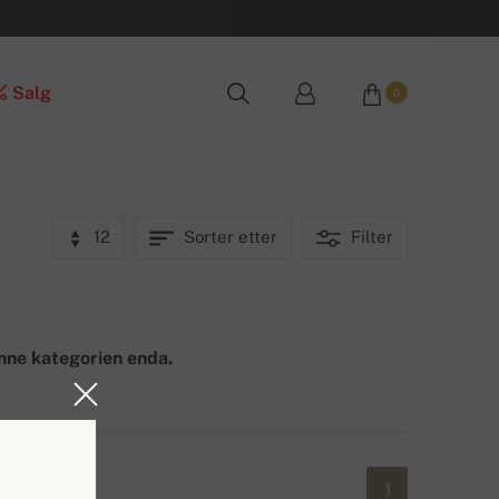
Salg
0
12
Sorter etter
Filter
nne kategorien enda.
1