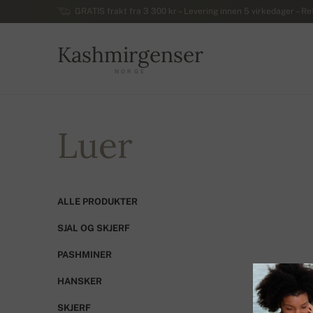
GRATIS frakt fra 3 300 kr – Levering innen 5 virkedager – Ret
Kashmirgenser
NORGE
Luer
ALLE PRODUKTER
SJAL OG SKJERF
PASHMINER
HANSKER
TIL SAM
SKJERF