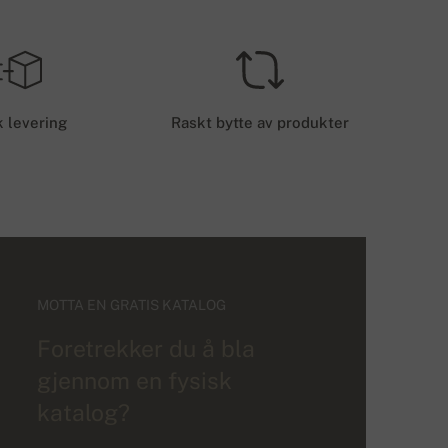
 levering
Raskt bytte av produkter
MOTTA EN GRATIS KATALOG
Foretrekker du å bla
gjennom en fysisk
katalog?