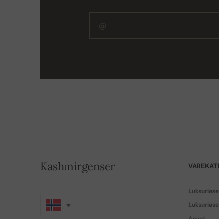
Kashmirgenser
VAREKAT
Luksuriøse
Luksuriøse
Annet