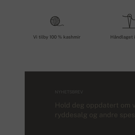
Vi tilby 100 % kashmir
Håndlaget 
NYHETSBREV
Hold deg oppdatert om v
ryddesalg og andre spesi