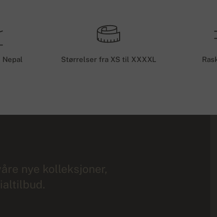
i Nepal
Størrelser fra XS til XXXXL
Rask
åre nye kolleksjoner,
altilbud.