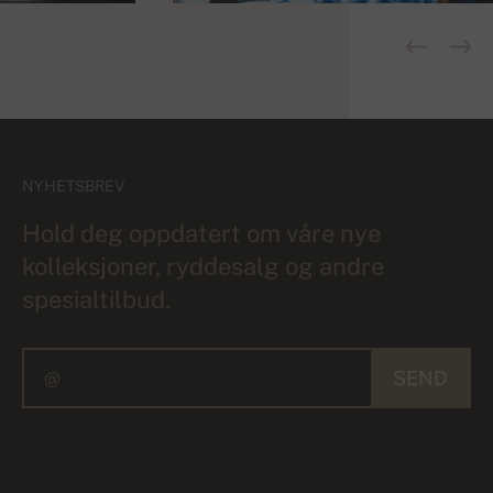
NYHETSBREV
Hold deg oppdatert om våre nye
kolleksjoner, ryddesalg og andre
spesialtilbud.
SEND