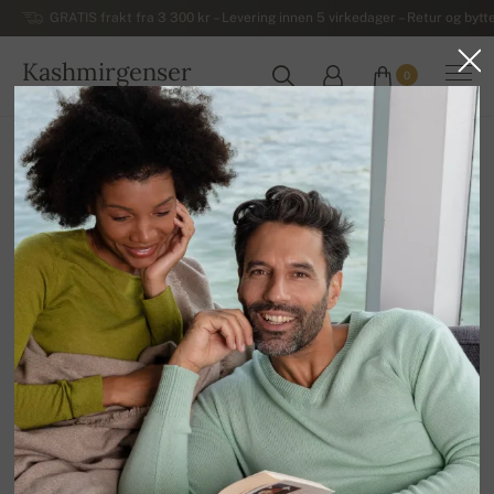
GRATIS frakt fra 3 300 kr – Levering innen 5 virkedager – Retur og bytte
Kashmirgenser
0
NORGE
Hjem
Salg