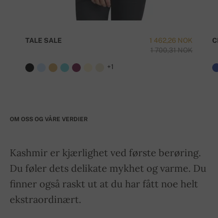
TALE SALE
1 462,26 NOK
C
1 700,31 NOK
+1
OM OSS OG VÅRE VERDIER
Kashmir er kjærlighet ved første berøring.
Du føler dets delikate mykhet og varme. Du
finner også raskt ut at du har fått noe helt
ekstraordinært.