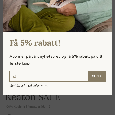
Få 5% rabatt!
Abonner på vårt nyhetsbrev og få
5% rabatt
på ditt
første kjøp.
SEND
Gjelder ikke på salgsvarer.
-17%
Keaton SALE
100% Kashmir | Antall tråder: 2