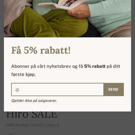
Få 5% rabatt!
Abonner på vårt nyhetsbrev og få
5% rabatt
på ditt
første kjøp.
SEND
Gjelder ikke på salgsvarer.
-21%
Hiro SALE
100% Kashmir | Antall tråder: 2