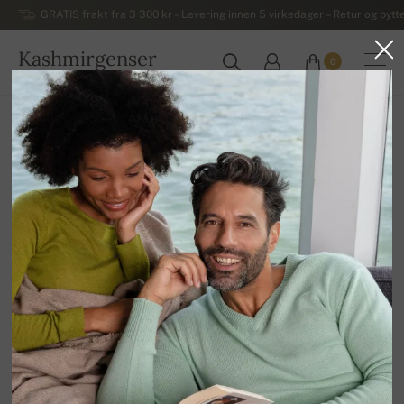
GRATIS frakt fra 3 300 kr – Levering innen 5 virkedager – Retur og bytte
Kashmirgenser
0
NORGE
Hjem
Salg