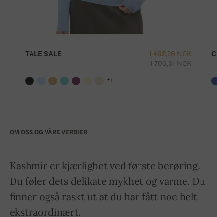
TALE SALE
1 462,26 NOK
C
1 700,31 NOK
+1
OM OSS OG VÅRE VERDIER
Kashmir er kjærlighet ved første berøring.
Du føler dets delikate mykhet og varme. Du
finner også raskt ut at du har fått noe helt
ekstraordinært.