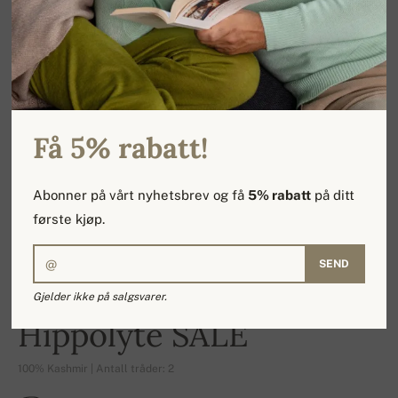
Få 5% rabatt!
Abonner på vårt nyhetsbrev og få
5% rabatt
på ditt
første kjøp.
SEND
Gjelder ikke på salgsvarer.
-18%
Hippolyte SALE
100% Kashmir | Antall tråder: 2