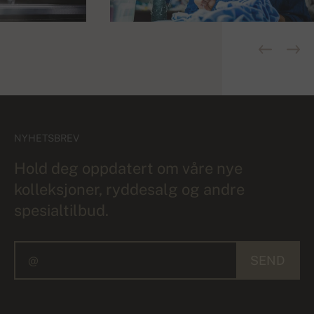
NYHETSBREV
Hold deg oppdatert om våre nye
kolleksjoner, ryddesalg og andre
spesialtilbud.
SEND