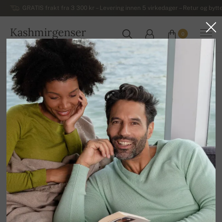
GRATIS frakt fra 3 300 kr – Levering innen 5 virkedager – Retur og bytte
Kashmirgenser
0
NORGE
Hjem
Salg