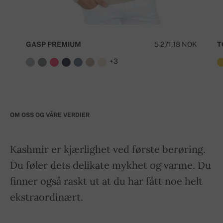
GASP PREMIUM
5 271,18 NOK
T
+3
OM OSS OG VÅRE VERDIER
Kashmir er kjærlighet ved første berøring.
Du føler dets delikate mykhet og varme. Du
finner også raskt ut at du har fått noe helt
ekstraordinært.