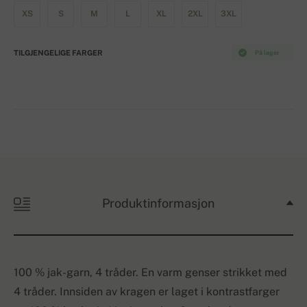
XS
S
M
L
XL
2XL
3XL
TILGJENGELIGE FARGER
På lager
Produktinformasjon
100 % jak-garn, 4 tråder. En varm genser strikket med
4 tråder. Innsiden av kragen er laget i kontrastfarger