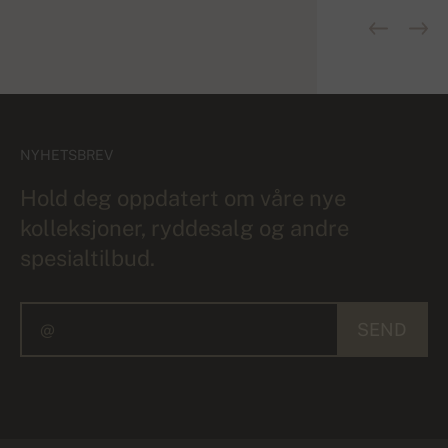
NYHETSBREV
Hold deg oppdatert om våre nye
kolleksjoner, ryddesalg og andre
spesialtilbud.
SEND