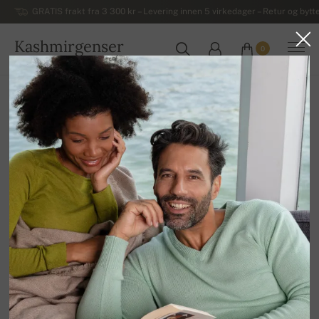
GRATIS frakt fra 3 300 kr – Levering innen 5 virkedager – Retur og bytte
Kashmirgenser
0
NORGE
Hjem
Luksuriøse herregensere i kashmir