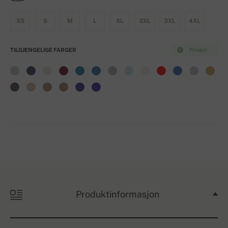
XS
S
M
L
XL
2XL
3XL
4XL
TILGJENGELIGE FARGER
På lager
Produktinformasjon