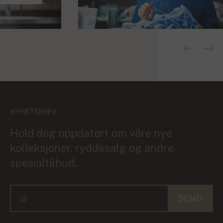
NYHETSBREV
Hold deg oppdatert om våre nye
kolleksjoner, ryddesalg og andre
spesialtilbud.
SEND