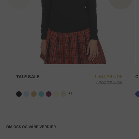
TALE SALE
1 464,36 NOK
C
1 702,75 NOK
+1
OM OSS OG VÅRE VERDIER