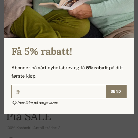
Få 5% rabatt!
Abonner på vårt nyhetsbrev og få
5% rabatt
på ditt
første kjøp.
SEND
Gjelder ikke på salgsvarer.
-17%
Pia SALE
100% Kashmir | Antall tråder: 2