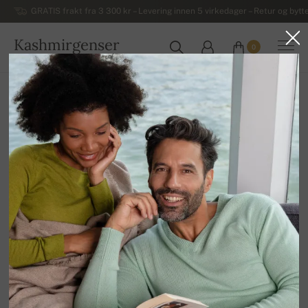
GRATIS frakt fra 3 300 kr – Levering innen 5 virkedager – Retur og bytte
Kashmirgenser
0
NORGE
Hjem
Salg
DAMEGENSERE