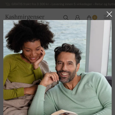
GRATIS frakt fra 3 300 kr – Levering innen 5 virkedager – Retur og bytte
Kashmirgenser
0
NORGE
Hjem
Annet
Voucher