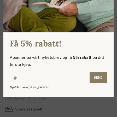
Få 5% rabatt!
Abonner på vårt nyhetsbrev og få
5% rabatt
på ditt
første kjøp.
SEND
Voucher 500€
Gjelder ikke på salgsvarer.
100% Kashmir | Antall tråder:
Størrelsestabell