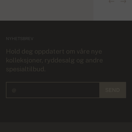
NYHETSBREV
Hold deg oppdatert om våre nye
kolleksjoner, ryddesalg og andre
spesialtilbud.
SEND