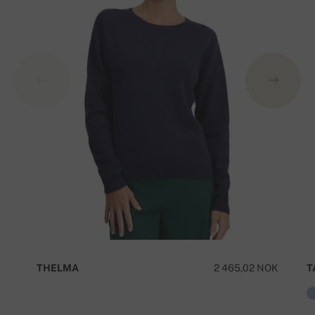
THELMA
2 465,02 NOK
T