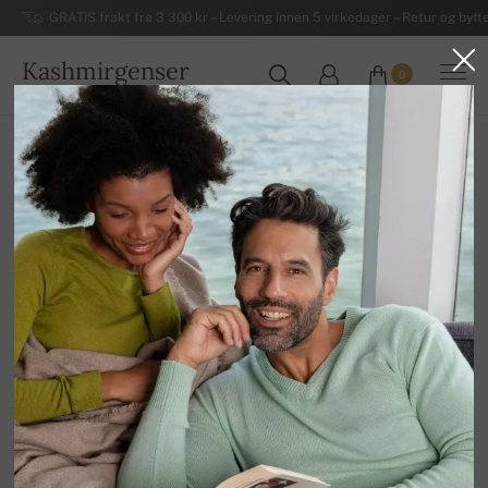
GRATIS frakt fra 3 300 kr – Levering innen 5 virkedager – Retur og bytte
Kashmirgenser
0
NORGE
Hjem
Luksuriøse damegensere i kashmir