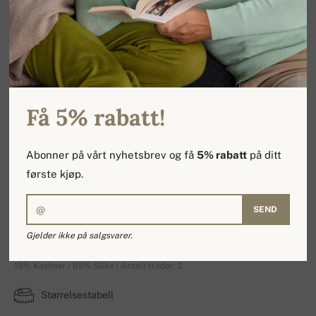
Få 5% rabatt!
Abonner på vårt nyhetsbrev og få
5% rabatt
på ditt
første kjøp.
SEND
Robine
Gjelder ikke på salgsvarer.
15% Kashmir / 85% Silke | Antall tråder: 2
Størrelsestabell