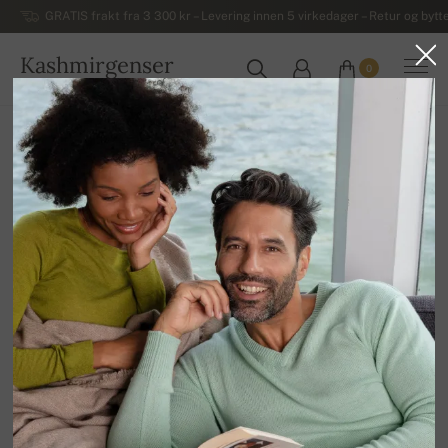
GRATIS frakt fra 3 300 kr – Levering innen 5 virkedager – Retur og bytte
Kashmirgenser
0
NORGE
Hjem
Luksuriøse herregensere i kashmir
Homewear