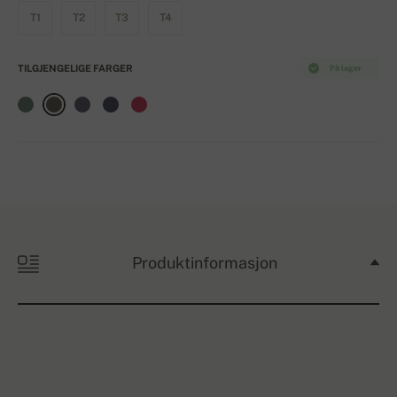
T1
T2
T3
T4
TILGJENGELIGE FARGER
På lager
Produktinformasjon