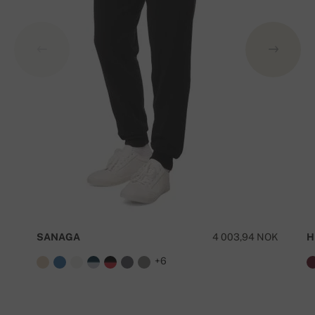
SANAGA
4 003,94 NOK
H
+6