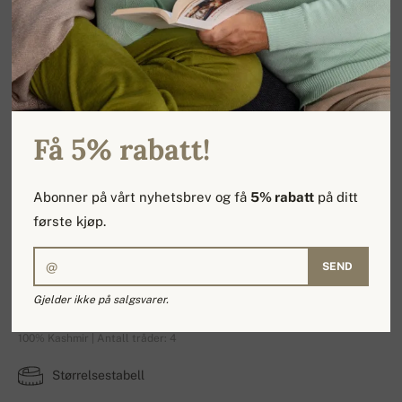
Få 5% rabatt!
Abonner på vårt nyhetsbrev og få
5% rabatt
på ditt
første kjøp.
SEND
Working
Gjelder ikke på salgsvarer.
100% Kashmir | Antall tråder: 4
Størrelsestabell