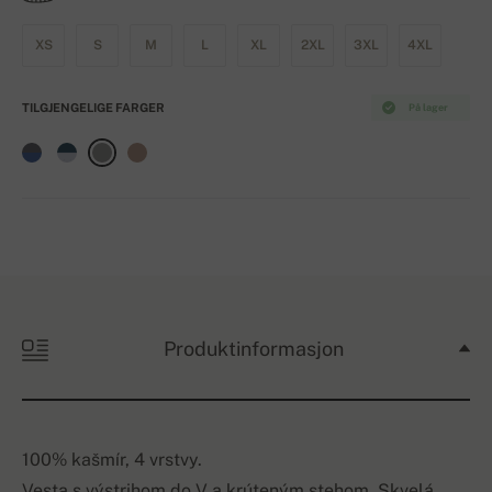
XS
S
M
L
XL
2XL
3XL
4XL
TILGJENGELIGE FARGER
På lager
Produktinformasjon
100% kašmír, 4 vrstvy.
Vesta s výstrihom do V a krúteným stehom. Skvelá