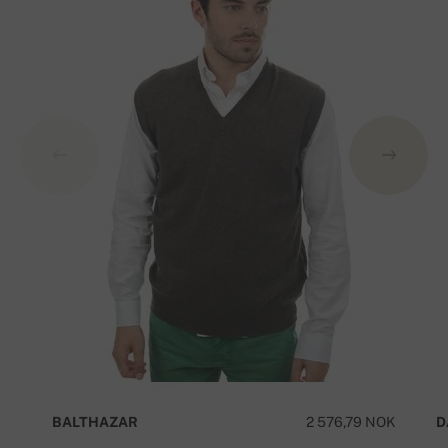
BALTHAZAR
2 576,79 NOK
D