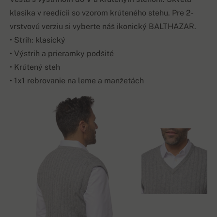
klasika v reedícii so vzorom krúteného stehu. Pre 2-
vrstvovú verziu si vyberte náš ikonický BALTHAZAR.
• Strih: klasický
• Výstrih a prieramky podšité
• Krútený steh
• 1x1 rebrovanie na leme a manžetách