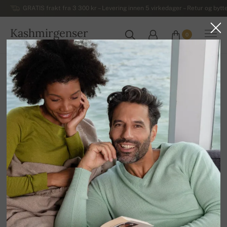
GRATIS frakt fra 3 300 kr – Levering innen 5 virkedager – Retur og bytte
Kashmirgenser
0
NORGE
Hjem
Luksuriøse herregensere i kashmir
Herregensere og vester i kashmir