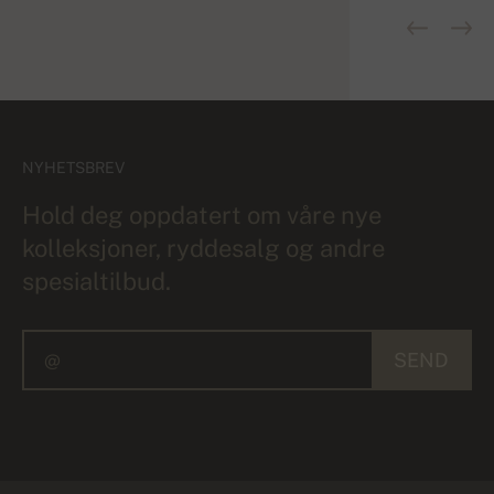
NYHETSBREV
Hold deg oppdatert om våre nye
kolleksjoner, ryddesalg og andre
spesialtilbud.
SEND