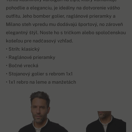
pohodlie a eleganciu, je ideálny na dotvorenie vášho
outfitu. Jeho bomber golier, raglánové prieramky a
Milano steh vpredu mu dodávajú športový, no zároveň
elegantný štýl. Noste ho s tričkom alebo spoločenskou
košeľou pre nadčasový vzhľad.
• Strih: klasický
• Raglánové prieramky
• Bočné vrecká
• Stojanový golier s rebrom 1x1
• 1x1 rebro na leme a manžetách