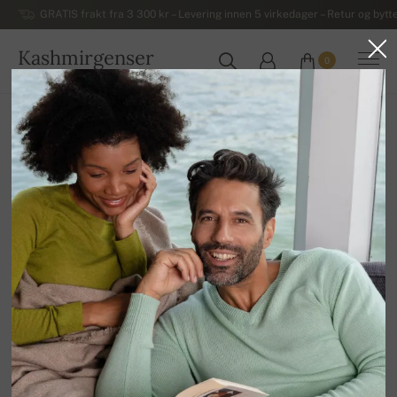
GRATIS frakt fra 3 300 kr – Levering innen 5 virkedager – Retur og bytte
Kashmirgenser
0
NORGE
Hjem
Luksuriøse herregensere i kashmir
Herregensere med glidelås