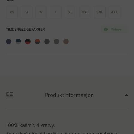
XS
S
M
L
XL
2XL
3XL
4XL
TILGJENGELIGE FARGER
På lager
Produktinformasjon
100% kašmír, 4 vrstvy.
Tento kašmírový kardigan na zips, ktorý kombinuje