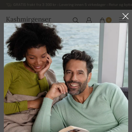
GRATIS frakt fra 3 300 kr – Levering innen 5 virkedager – Retur og bytte
Kashmirgenser
0
NORGE
Hjem
Luksuriøse damegensere i kashmir
Damegensere i kashmir med høy hals