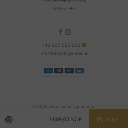
Frakt, levering og betaling
Bytte og retur
+48 607 583 252
?
info@kashmirgenser.nu
Stripe
© 2026 www.kashmirgenser.nu
3 609,03 NOK
KJØP
Designed with
by
naum
. | Powered by
Simplia.cz
.