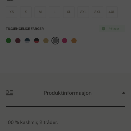
XS
S
M
L
XL
2XL
3XL
4XL
TILGJENGELIGE FARGER
På lager
Produktinformasjon
100 % kashmir, 2 tråder.