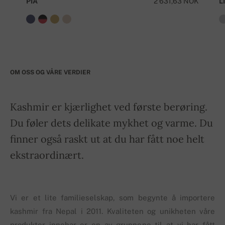
PIA
2 631,63 NOK
LI
OM OSS OG VÅRE VERDIER
Kashmir er kjærlighet ved første berøring.
Du føler dets delikate mykhet og varme. Du
finner også raskt ut at du har fått noe helt
ekstraordinært.
Vi er et lite familieselskap, som begynte å importere
kashmir fra Nepal i 2011. Kvaliteten og unikheten våre
produkter innehar er en av grunnene til at vi har fått