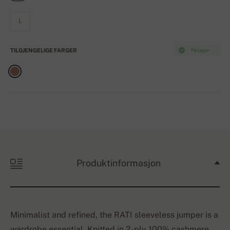
L
TILGJENGELIGE FARGER
På lager
Produktinformasjon
Minimalist and refined, the RATI sleeveless jumper is a
wardrobe essential. Knitted in 2-ply 100% cashmere