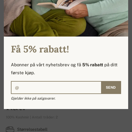
Få 5% rabatt!
Abonner på vårt nyhetsbrev og få
5% rabatt
på ditt
første kjøp.
SEND
Gjelder ikke på salgsvarer.
Rati
100% Kashmir | Antall tråder: 2
Størrelsestabell