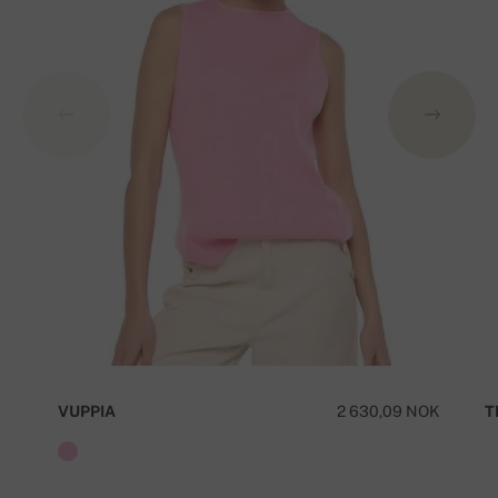
VUPPIA
2 630,09 NOK
T