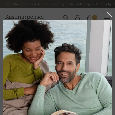
GRATIS frakt fra 3 300 kr – Levering innen 5 virkedager – Retur og bytte
Kashmirgenser
0
NORGE
Hjem
Luksuriøse damegensere i kashmir
Damegensere og vester uten ermer