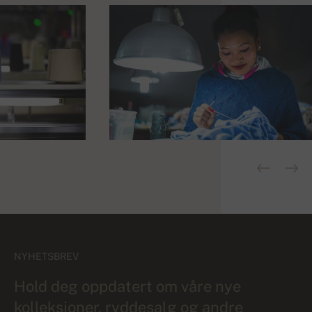
NYHETSBREV
Hold deg oppdatert om våre nye
kolleksjoner, ryddesalg og andre