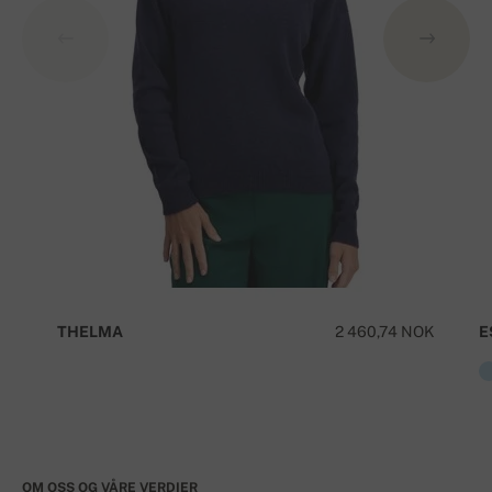
THELMA
2 460,74 NOK
E
OM OSS OG VÅRE VERDIER