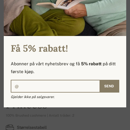
Få 5% rabatt!
Abonner på vårt nyhetsbrev og få
5% rabatt
på ditt
første kjøp.
SEND
Gjelder ikke på salgsvarer.
Princess
100% Brushed cashmere | Antall tråder: 2
Størrelsestabell