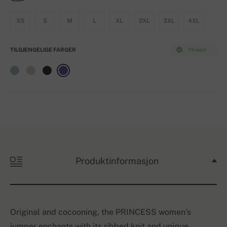
XS
S
M
L
XL
2XL
3XL
4XL
TILGJENGELIGE FARGER
På lager
Produktinformasjon
Original and cocooning, the PRINCESS women’s
jumper enchants with its ribbed knit and unique