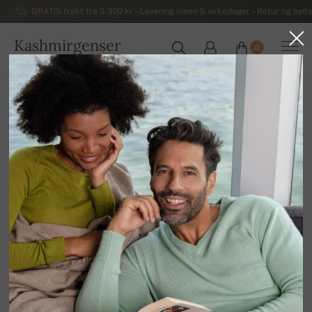
GRATIS frakt fra 3 300 kr – Levering innen 5 virkedager – Retur og bytte
Kashmirgenser
0
NORGE
Hjem
Luksuriøse damegensere i kashmir
Damegensere med rund hals