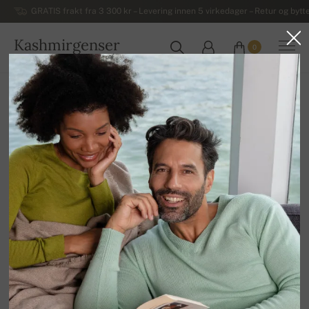
GRATIS frakt fra 3 300 kr – Levering innen 5 virkedager – Retur og bytte
Kashmirgenser
0
NORGE
Hjem
Luksuriøse damegensere i kashmir
Damegensere i kashmir med korte ermer