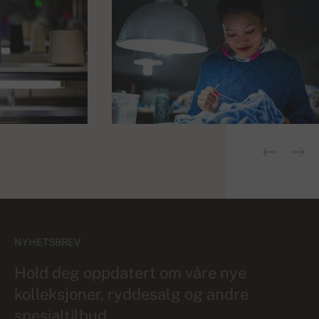
NYHETSBREV
Hold deg oppdatert om våre nye
kolleksjoner, ryddesalg og andre
spesialtilbud.