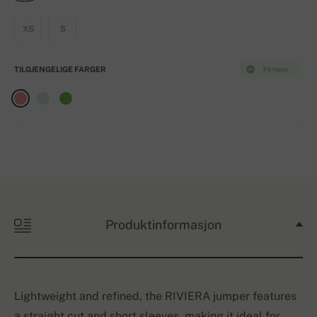
XS
S
TILGJENGELIGE FARGER
På lager
Produktinformasjon
Lightweight and refined, the RIVIERA jumper features
a straight cut and short sleeves, making it ideal for