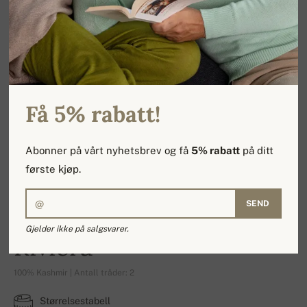
Få 5% rabatt!
Abonner på vårt nyhetsbrev og få
5% rabatt
på ditt
første kjøp.
SEND
Gjelder ikke på salgsvarer.
Riviera
100% Kashmir | Antall tråder: 2
Størrelsestabell