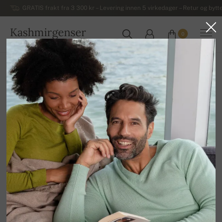
GRATIS frakt fra 3 300 kr – Levering innen 5 virkedager – Retur og bytte
Kashmirgenser
0
NORGE
Hjem
Luksuriøse damegensere i kashmir
Damegensere i kashmir med høy hals