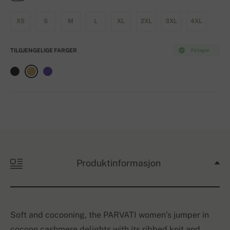
XS
S
M
L
XL
2XL
3XL
4XL
TILGJENGELIGE FARGER
På lager
Produktinformasjon
Soft and cocooning, the PARVATI women’s jumper in
cocoon cashmere delights with its ribbed knit and