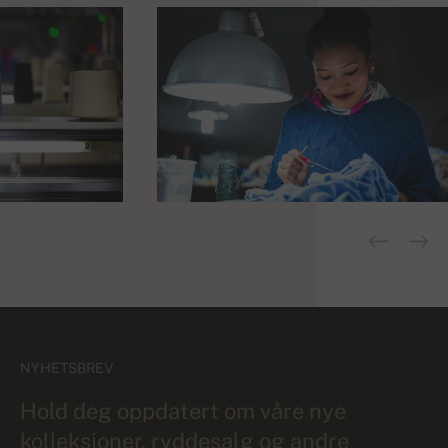
NYHETSBREV
Hold deg oppdatert om våre nye
kolleksjoner, ryddesalg og andre