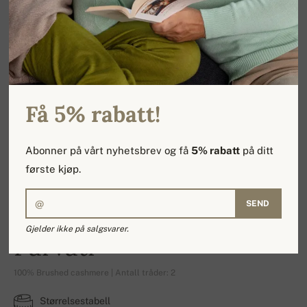
Få 5% rabatt!
Abonner på vårt nyhetsbrev og få
5% rabatt
på ditt
første kjøp.
SEND
Gjelder ikke på salgsvarer.
Parvati
100% Brushed cashmere | Antall tråder: 2
Størrelsestabell