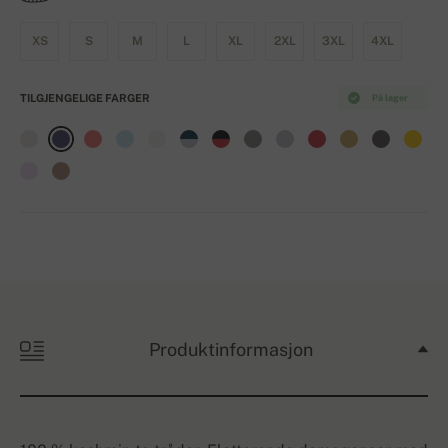
XS
S
M
L
XL
2XL
3XL
4XL
TILGJENGELIGE FARGER
På lager
Produktinformasjon