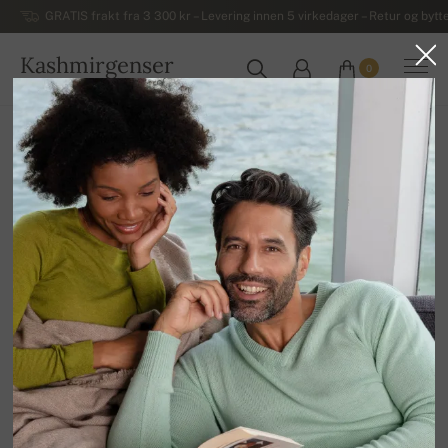
GRATIS frakt fra 3 300 kr – Levering innen 5 virkedager – Retur og bytte
Kashmirgenser
0
NORGE
Hjem
Luksuriøse damegensere i kashmir
Damegensere i kashmir med høy hals