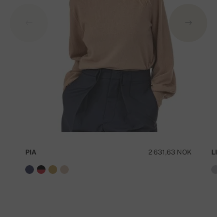
PIA
2 631,63 NOK
LI