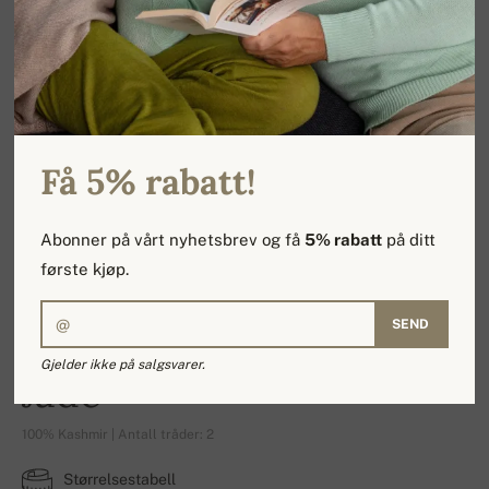
Få 5% rabatt!
Abonner på vårt nyhetsbrev og få
5% rabatt
på ditt
første kjøp.
SEND
Gjelder ikke på salgsvarer.
Jade
100% Kashmir | Antall tråder: 2
Størrelsestabell