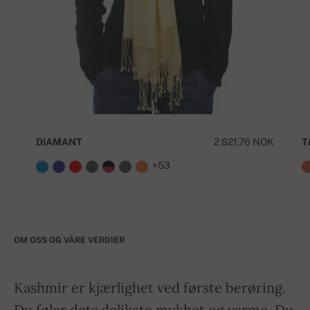
DIAMANT
2 621,76 NOK
T
+53
OM OSS OG VÅRE VERDIER
Kashmir er kjærlighet ved første berøring.
Du føler dets delikate mykhet og varme. Du