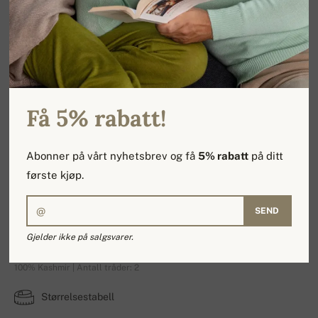
Få 5% rabatt!
Abonner på vårt nyhetsbrev og få
5% rabatt
på ditt
første kjøp.
SEND
Plume
Gjelder ikke på salgsvarer.
100% Kashmir | Antall tråder: 2
Størrelsestabell