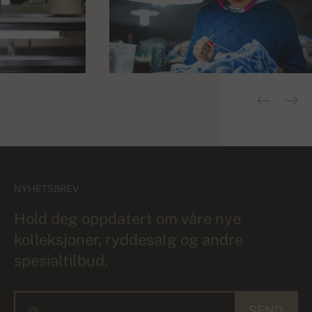
NYHETSBREV
Hold deg oppdatert om våre nye
kolleksjoner, ryddesalg og andre
spesialtilbud.
SEND