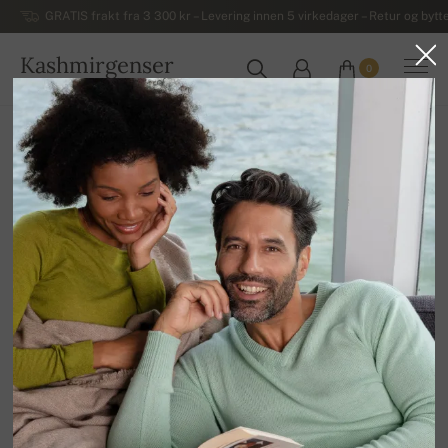
GRATIS frakt fra 3 300 kr – Levering innen 5 virkedager – Retur og bytte
Kashmirgenser
0
NORGE
Hjem
Annet