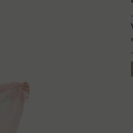
V
S
H