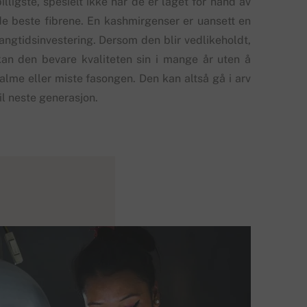
illigste, spesielt ikke når de er laget for hånd av
de beste fibrene. En kashmirgenser er uansett en
langtidsinvestering. Dersom den blir vedlikeholdt,
kan den bevare kvaliteten sin i mange år uten å
falme eller miste fasongen. Den kan altså gå i arv
il neste generasjon.