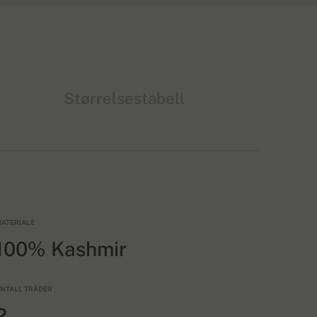
Størrelsestabell
ATERIALE
100% Kashmir
NTALL TRÅDER
2