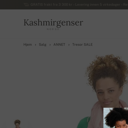
GRATIS frakt fra 3 300 kr – Levering innen 5 virkedager – Ret
Kashmirgenser
NORGE
Hjem
Salg
ANNET
Tresor SALE