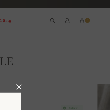
Salg
0
ALE
På lager