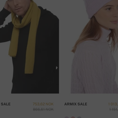
der
overføring. Etter fullført bestilling kan du
kkort bruk disse detajlene:
 SALE
753,62 NOK
ARMIX SALE
1 013
866,61 NOK
1 15