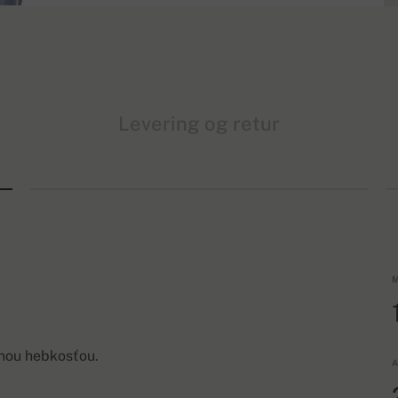
Levering og retur
M
nou hebkosťou.
A