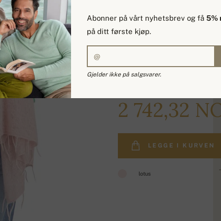
Abonner på vårt nyhetsbrev og få
5% 
på ditt første kjøp.
Gjelder ikke på salgsvarer.
3 268,97 NOK
2 742,32 N
LEGGE I KURVEN
lotus