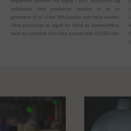
importere kashmir fra Nepal i 2011. Kvaliteten og
b
unikheten våre produkter innehar er en av
grunnene til at vi har fått kunder over hele verden.
Våre produkter er laget for hånd av kashmirfibre,
med en tykkelse som ikke overskrider 0,0155 mm.
t