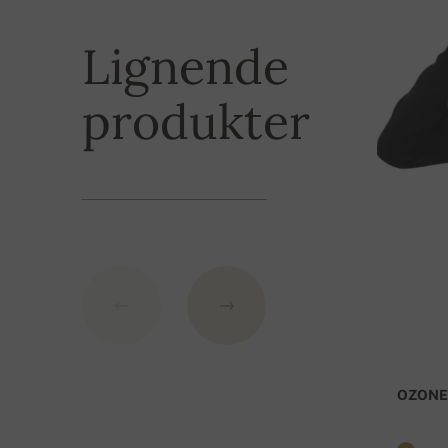
Betalingsmeto
Lignende
Produktet kan betales med bankkort i form av bank
betale med sikkerhetskode. For betaling med ban
produkter
IBAN: SK7109000000000233073526
BIC: GIBASKBX
Bank: Slovenská sporiteľňa a.s., Nitra
Som KID kan du bruke bestillingsnummer.
OZONE