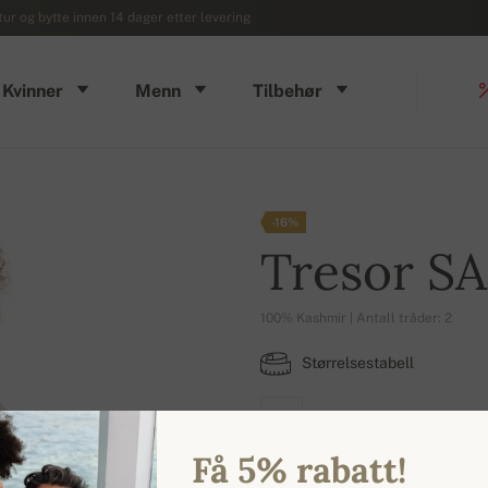
ur og bytte innen 14 dager etter levering
Kvinner
Menn
Tilbehør
-16%
Tresor S
100% Kashmir | Antall tråder: 2
Størrelsestabell
uni
Få 5% rabatt!
TILGJENGELIGE FARGER