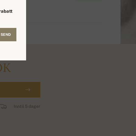
rabatt
SEND
OK
Inntil 5 dager