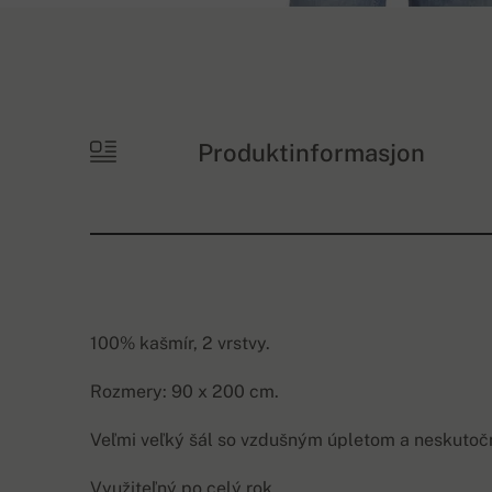
Produktinformasjon
100% kašmír, 2 vrstvy.
Rozmery: 90 x 200 cm.
Veľmi veľký šál so vzdušným úpletom a neskutoč
Využiteľný po celý rok.