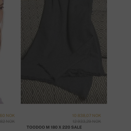
KONTAKT OSS
,60 NOK
10 838,07 NOK
SHIRLEY
1,82 NOK
12 933,29 NOK
TOODOO M 180 X 220 SALE